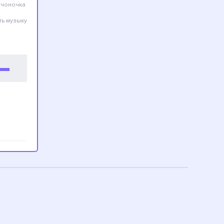
вчоночка
ть музыку