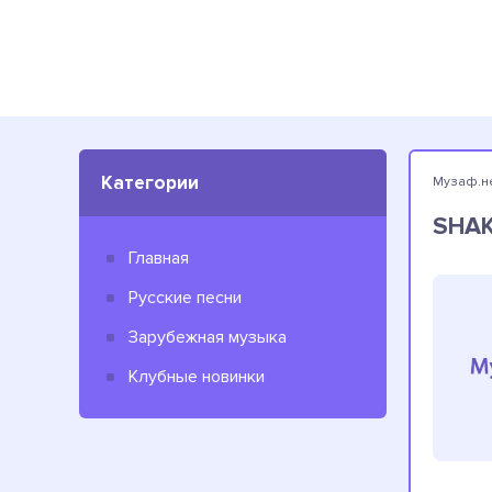
Категории
Музаф.н
SHAK
Главная
Русские песни
Зарубежная музыка
Клубные новинки