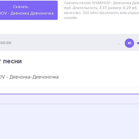
Скачать песню SHAKHOV - Девчонка Де
Скачать
mp3. Длительность: 3:37, размер: 8.29 мб,
качество: 320 кбпс
бесплатно
или слуша
OV - Девчонка Девчоночка
онлайн
00:00
…
т песни
V - Девчонка-Девчоночка