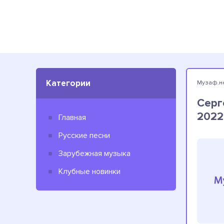
Категории
Музаф.н
Серг
2022
Главная
Русские песни
Зарубежная музыка
Клубные новинки