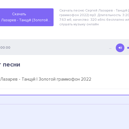
Скачать песню Сергей Лазарев - Танцуй 
Скачать
граммофон 2022)
mp3. Длительность: 3:20
7.63 мб, качество: 320 кбпс
бесплатно
ил
Сергей Лазарев - Танцуй (Золотой граммофон 2022)
слушать музыку онлайн
00:00
…
т песни
 Лазарев - Танцуй | Золотой граммофон 2022