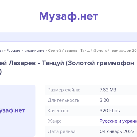
Музаф.нет
ет
»
Русские и украинские
» Сергей Лазарев - Танцуй (Золотой граммофон 20
ей Лазарев - Танцуй (Золотой граммофон
)
Размер файла:
7.63 MB
Длительность:
3:20
Качество:
320 kbps
Жанр:
Русские и украи
Дата релиза:
04 январь 2023