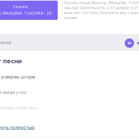
Скачать песню Maxong, PAKALENA, TUSO
Скачать
зим
mp3. Длительность: 2:37, размер: 6.01
качество: 320 кбпс
бесплатно
или слуша
Maxong, PAKALENA, TUSOVKA - 28 зим
онлайн
00:00
…
т песни
й усмиряю шторм
 океан у ног
обнимет мое лицо
 прядью наискосок
нуть полностью