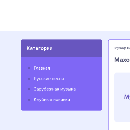
Категории
Музаф.н
Maxo
Главная
Русские песни
Зарубежная музыка
Клубные новинки