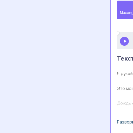
Текс
Я руко
Это мой
Дождь 
Мокрой
Развер