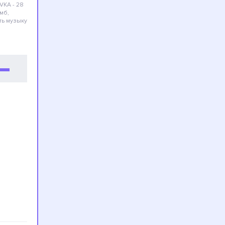
VKA - 28
 мб,
ть музыку