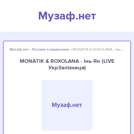
Музаф.нет
Музаф.нет
»
Русские и украинские
» MONATIK & ROXOLANA - Інь-Ян (LIVE УкрЗалізниця)
MONATIK & ROXOLANA - Інь-Ян (LIVE
УкрЗалізниця)