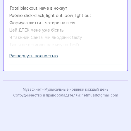
Total blackout, наче в нокаут
Роблю click-clack, light out, pow, light out
Формула життя - чотири на вісім
Цей ДТЕК мене уже бісить
Я таємний Санта, мій льодяник tasty
Так, я не встигаю, але мчу на Tesl'і
Так гуляє Львівська раса
Развернуть полностью
i'm a, i'm a hustla
Як тебе качає - випий Col'и
Це порада від Миколи
Baby хоче посидіти в Sant'и на колінах
Музаф.нет - Музыкальные новинки каждый день
Сотрудничество и правообладателям:
netmuzaf@gmail.com
Ой, високий baby має рівень дофаміну
Вона знає, що зелені у шкарпетках на каміні
Baby ростібає блискавку
Де?
На Amiri