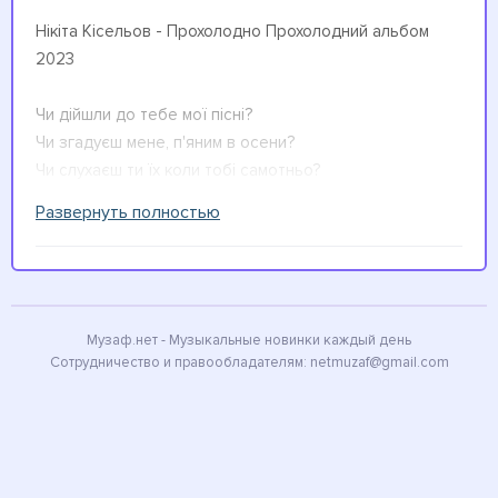
Нікіта Кісельов - Прохолодно Прохолодний альбом
2023
Чи дійшли до тебе мої пісні?
Чи згадуєш мене, п'яним в осени?
Чи слухаєш ти їх коли тобі самотньо?
Скажи тобі також без мене прохолодно?
Развернуть полностью
Гортаю наші фото з минулого літа
Де ми з тобою в Одесі біжимо на зустріч вітру
А тепер таке все сіре таке монотонне
Скажи тобі також без мене прохолодно?
Музаф.нет - Музыкальные новинки каждый день
Сотрудничество и правообладателям:
netmuzaf@gmail.com
Без тебе прохолодно
Без тебе прохолодно мені
Пролітають як птахи одинокі дні
Бо Без тебе прохолодно мені