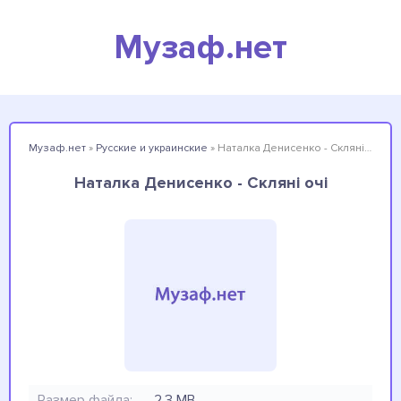
Музаф.нет
Музаф.нет
»
Русские и украинские
» Наталка Денисенко - Скляні очі
Наталка Денисенко - Скляні очі
Размер файла:
2.3 MB