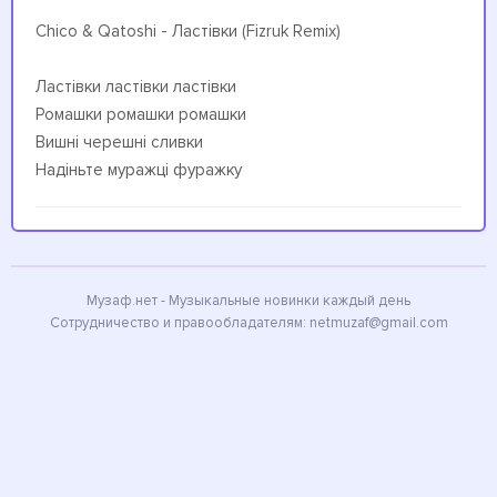
Chico & Qatoshi - Ластівки (Fizruk Remix)
Ластівки ластівки ластівки
Ромашки ромашки ромашки
Вишні черешні сливки
Надіньте муражці фуражку
Музаф.нет - Музыкальные новинки каждый день
Сотрудничество и правообладателям:
netmuzaf@gmail.com