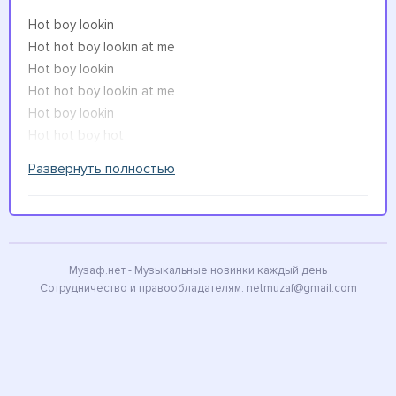
Hot boy lookin
Hot hot boy lookin at me
Hot boy lookin
Hot hot boy lookin at me
Hot boy lookin
Hot hot boy hot
Развернуть полностью
Да ты крут hot whoa oh
I look good wow oh-oh
Улыбнись на фото
He тупи boy че там
Музаф.нет - Музыкальные новинки каждый день
Сотрудничество и правообладателям:
netmuzaf@gmail.com
Да ты крут hot whoa oh
I look good wow oh-oh
Улыбнись на фото
He тупи boy че там