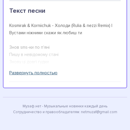
Текст песни
Kosmirak & Korniichuk - Холоди (Rulia & nezzi Remix) |
Вустами ніжними скажи як любиш ти
Знов sms-ки по п’яні
Пишу в невідомому стані
Знову ці довгі гудки
Ріжуть як лезом
Развернуть полностью
По серцю мені
Знову кажу може досить
Тонути в її волоссі
Шукати ці ніжні вуста
Музаф.нет - Музыкальные новинки каждый день
Сотрудничество и правообладателям:
netmuzaf@gmail.com
Знову я в ліжку рахую до ста
По забутих містах я сам іду до моста