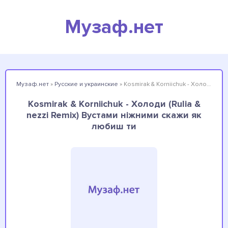
Музаф.нет
Музаф.нет
»
Русские и украинские
» Kosmirak & Korniichuk - Холоди (Rulia & nezzi Remix) Вустами ніжними скажи як любиш ти
Kosmirak & Korniichuk - Холоди (Rulia &
nezzi Remix) Вустами ніжними скажи як
любиш ти