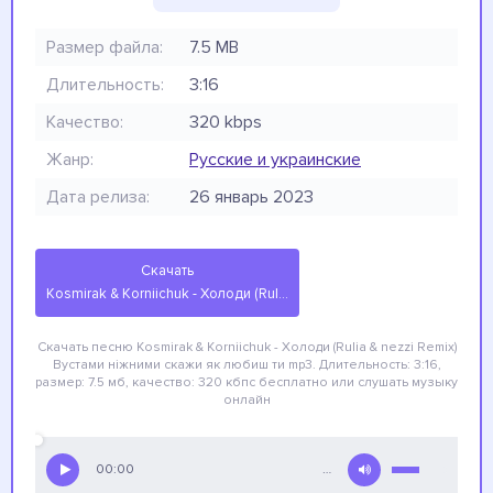
Размер файла:
7.5 MB
Длительность:
3:16
Качество:
320 kbps
Жанр:
Русские и украинские
Дата релиза:
26 январь 2023
Скачать
Kosmirak & Korniichuk - Холоди (Rulia & nezzi Remix) Вустами ніжними скажи як любиш ти
Скачать песню Kosmirak & Korniichuk - Холоди (Rulia & nezzi Remix)
Вустами ніжними скажи як любиш ти
mp3. Длительность: 3:16,
размер: 7.5 мб, качество: 320 кбпс
бесплатно
или слушать музыку
онлайн
00:00
…