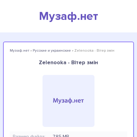
Музаф.нет
Музаф.нет
»
Русские и украинские
» Zelenooka - Вітер змін
Zelenooka - Вітер змін
Размер файла:
7.85 MB