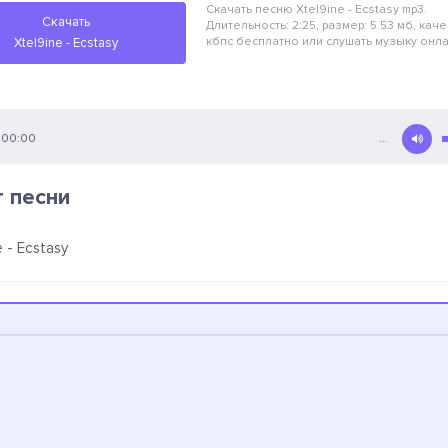
Скачать песню Xtel9ine - Ecstasy
mp3.
Скачать
Длительность: 2:25, размер: 5.53 мб, каче
кбпс
бесплатно
или слушать музыку онл
Xtel9ine - Ecstasy
00:00
…
т песни
e - Ecstasy