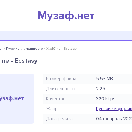
Музаф.нет
ет
»
Русские и украинские
» Xtel9ine - Ecstasy
ine - Ecstasy
Размер файла:
5.53 MB
Длительность:
2:25
Качество:
320 kbps
Жанр:
Русские и украи
Дата релиза:
04 февраль 202