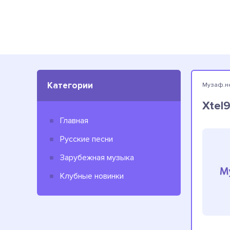
Категории
Музаф.н
Xtel9
Главная
Русские песни
Зарубежная музыка
Клубные новинки