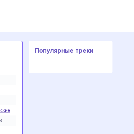
Популярные треки
нские
3