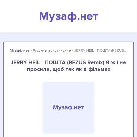
Музаф.нет
Музаф.нет
»
Русские и украинские
» JERRY HEIL - ПОШТА (REZUS Remix) Я ж і не просила, щоб так як в фільмах
JERRY HEIL - ПОШТА (REZUS Remix) Я ж і не
просила, щоб так як в фільмах