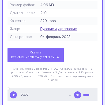
Размер файла:
4.96 MB
Длительность:
2:10
Качество:
320 kbps
Жанр:
Русские и украинские
Дата релиза:
04 февраль 2023
Скачать
JERRY HEIL - ПОШТА (REZUS Remix) Я ж і не просила, щоб так як в фільмах
Скачать песню JERRY HEIL - ПОШТА (REZUS Remix) Я ж і не
просила, щоб так як в фільмах
mp3. Длительность: 2:10, размер:
4.96 мб, качество: 320 кбпс
бесплатно
или слушать музыку
онлайн
00:00
…