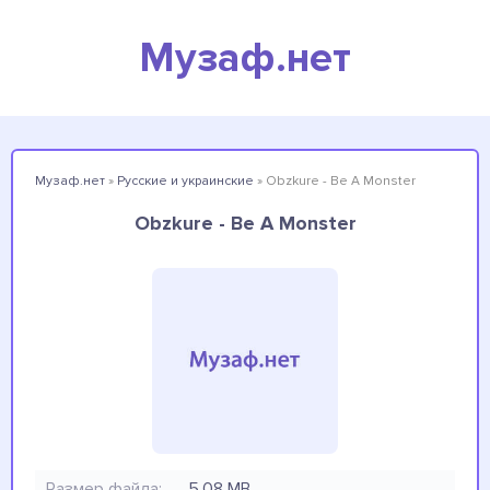
Музаф.нет
Музаф.нет
»
Русские и украинские
» Obzkure - Be A Monster
Obzkure - Be A Monster
Размер файла:
5.08 MB