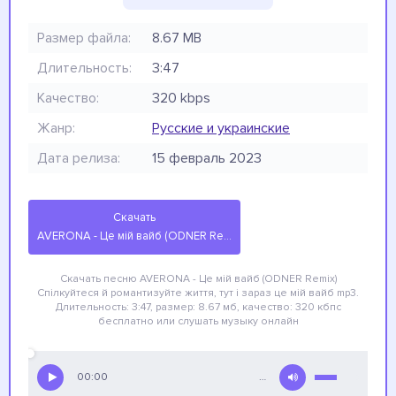
Размер файла:
8.67 MB
Длительность:
3:47
Качество:
320 kbps
Жанр:
Русские и украинские
Дата релиза:
15 февраль 2023
Скачать
AVERONA - Це мій вайб (ODNER Remix) Спілкуйтеся й романтизуйте життя, тут і зараз це мій вайб
Скачать песню AVERONA - Це мій вайб (ODNER Remix)
Спілкуйтеся й романтизуйте життя, тут і зараз це мій вайб
mp3.
Длительность: 3:47, размер: 8.67 мб, качество: 320 кбпс
бесплатно
или слушать музыку онлайн
00:00
…