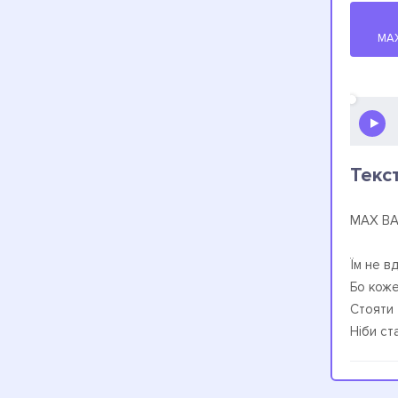
MAX
Текс
MAX BA
Їм не в
Бо коже
Стояти 
Ніби ст