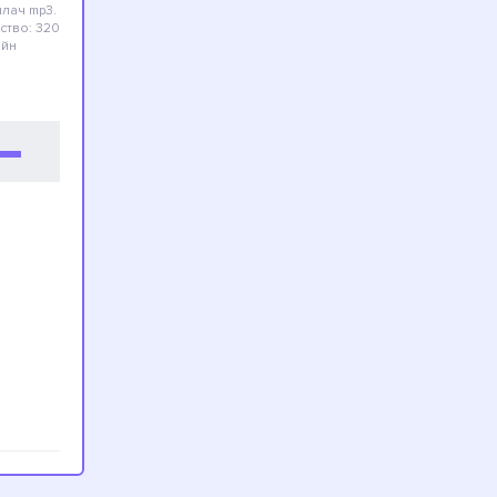
плач
mp3.
ество: 320
айн