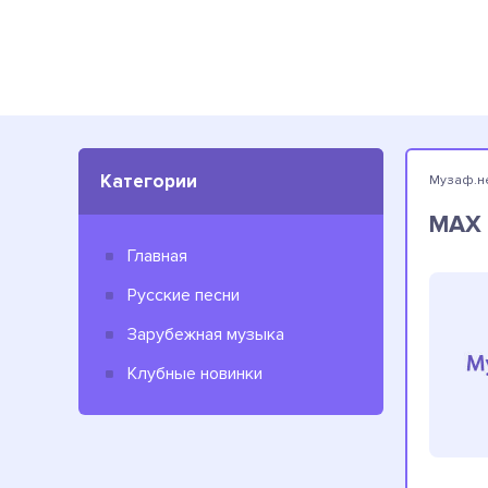
Категории
Музаф.н
MAX 
Главная
Русские песни
Зарубежная музыка
Клубные новинки