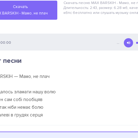
Скачать песню MAX BARSKIH - Мамо, не 
Скачать
Длительность: 2:43, размер: 6.28 мб, кач
кбпс
бесплатно
или слушать музыку онл
 BARSKIH - Мамо, не плач
00:00
…
т песни
RSKIH — Мамо, не плач
далось зламати нашу волю
н сам собі пообіцяв
так ніби немає болю
алеві в грудях серця