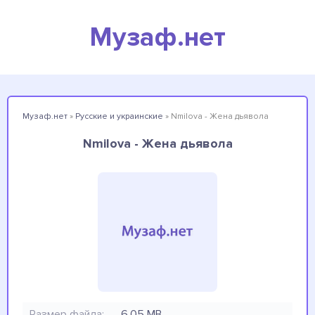
Музаф.нет
Музаф.нет
»
Русские и украинские
» Nmilova - Жена дьявола
Nmilova - Жена дьявола
Размер файла:
6.05 MB