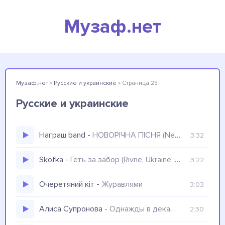
Музаф.нет
Музаф.нет
»
Русские и украинские
» Страница 25
Русские и украинские
Награш band
-
НОВОРІЧНА ПІСНЯ (New Year's song 2023)
3:32
Skofka
-
Геть за забор (Rivne, Ukraine, MPK Tekstilshchik)
3:22
Очеретяний кіт
-
Журавлями
3:03
Алиса Супронова
-
Однажды в декабре
2:30