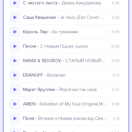
С чистого листа
-
Диана Анкудинова
3:36
Саша Квашеная
-
Je veux (Zaz Cover НА РУССКОМ)
2:36
Король Лир
-
За туманами
3:39
Песня
-
С Новым Годом, сынок
5:02
NANSI & SIDOROV
-
СТАРЫЙ НОВЫЙ НОВОГОДНИЙ МЭШАП
3:53
ERANOFF
-
Kezaman
3:17
Марат Яруллин
-
Йорэгем тик сина
3:27
AMEN
-
Rebellion of My Soul (Original Mix)
11:16
Пісня
-
Вітання з Новим роком від Святого Миколая з «нуля»
2:31