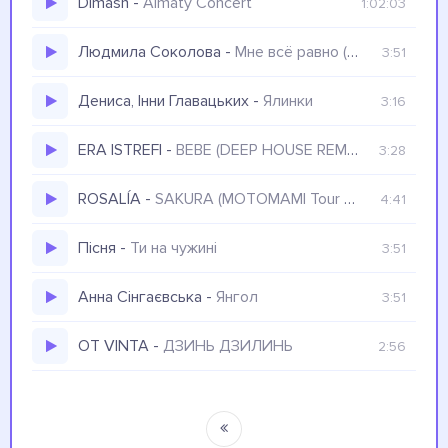
Dimash
-
Almaty Concert
1:02:03
Людмила Соколова
-
Мне всё равно (Золотой Хит Music Box, декабрь 2022)
3:51
Дениса, Інни Главацьких
-
Ялинки
3:16
ERA ISTREFI
-
BEBE (DEEP HOUSE REMIX) 2023
3:28
ROSALÍA
-
SAKURA (MOTOMAMI Tour Live)
4:41
Пісня
-
Ти на чужині
3:51
Анна Сінгаєвська
-
Янгол
3:51
ОТ VINTA
-
ДЗИНЬ ДЗИЛИНЬ
2:56