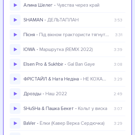
Алина Шелег
-
Чувства через край
SHAMAN
-
ДЕЛЬТАПЛАН
3:53
Пісня
-
Під вікном трактористи тягнуть танка москаля
3:31
IOWA
-
Маршрутка (REMIX 2022)
3:39
Elsen Pro & Sukhbir
-
Gal Ban Gaye
3:08
ФРІСТАЙЛ & Ната Недіна
-
НЕ КОХАНА Я
3:29
Дрозды
-
Наш 2022
2:49
SHuSHa & Пашка Бекет
-
Кольт у виска
3:07
BaVer
-
Ёлки (Кавер Верка Сердючка)
3:29