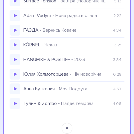
Surface Tension
-
Завтра (Новорічна пісня)
5:13
Adam Vadym
-
Нова радість стала
2:22
ҐАЗДА
-
Вернись Козаче
4:34
KÓRNEL
-
Чекав
3:21
HANUMIKE & POSITIFF
-
2023
3:34
Юлия Холмогорцева
-
Ніч новорічна
0:28
Анна Буткевич
-
Моя Подруга
4:57
Тулим & Zombo
-
Падає темрява
4:06