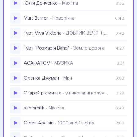
Юлія Донченко
-
Maxima
0:35
Murt Burner
-
Новорічна
0:40
Гурт Viva Viktoria
-
ДОБРИЙ ВЕЧІР ТОБІ, ПАНЕ ГОСПОДАРЮ
3:42
Гурт "Розмарія Band"
-
Земле дорога
4:27
АСАФАТОV
-
МУЗИКА
3:31
Оленка Джуман
-
Мрії
3:03
Старий рік минає
-
у виконанні колумбійського гурту Los iankovers
2:28
samsmith
-
Nivarna
0:43
Green Apelsin
-
1000 and 1 nights
2:03