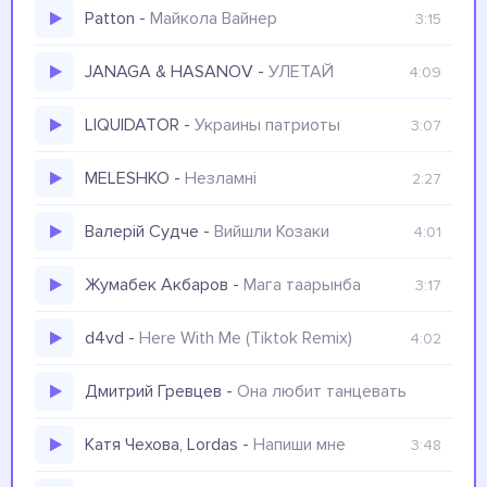
Patton
-
Майкола Вайнер
3:15
JANAGA & HASANOV
-
УЛЕТАЙ
4:09
LIQUIDATOR
-
Украины патриоты
3:07
MELESHKO
-
Незламні
2:27
Валерій Судче
-
Вийшли Козаки
4:01
Жумабек Акбаров
-
Мага таарынба
3:17
d4vd
-
Here With Me (Tiktok Remix)
4:02
Дмитрий Гревцев
-
Она любит танцевать
Катя Чехова, Lordas
-
Напиши мне
3:48