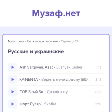
Музаф.нет
Музаф.нет
»
Русские и украинские
» Страница 24
Русские и украинские
Ash Sargsyan, Azat
-
Lusnyak Gisher
1:15
KAINENTA
-
Верніть мене додому (BID0NCI0N x MAVER Remix) Де сонце море цілує перед сном
3:15
TOF, Білий Бо
-
До світанку
2:24
Форт Буаяр
-
Skofka
3:16