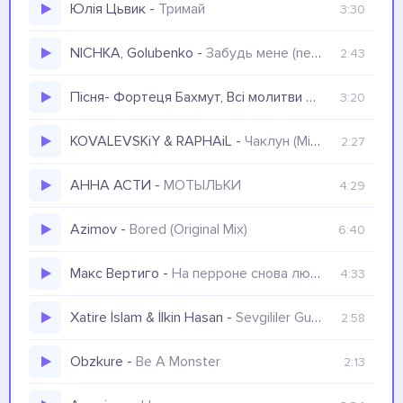
Юлія Цьвик
-
Тримай
3:30
NICHKA, Golubenko
-
Забудь мене (nezzi remix) Забудь мене та більше не згадуй мене там
2:43
Пісня- Фортеця Бахмут, Всі молитви наші тут
-
3:20
KOVALEVSKiY & RAPHAiL
-
Чаклун (Mike Stazz Remix)
2:27
АННА АСТИ
-
МОТЫЛЬКИ
4:29
Azimov
-
Bored (Original Mix)
6:40
Макс Вертиго
-
На перроне снова людно
4:33
Xatire İslam & İlkin Hasan
-
Sevgililer Gununde
2:58
Obzkure
-
Be A Monster
2:13