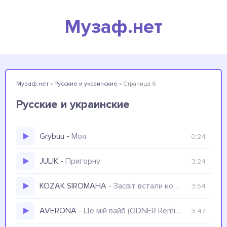
Музаф.нет
Музаф.нет
»
Русские и украинские
» Страница 6
Русские и украинские
Grybuu
-
Моя
0:24
JULIK
-
Пригорну
3:24
KOZAK SIROMAHA
-
Засвіт встали козаченьки (D1VINE Remix) В похід з полуночі
3:54
AVERONA
-
Це мій вайб (ODNER Remix) Спілкуйтеся й романтизуйте життя, тут і зараз це мій вайб
3:47