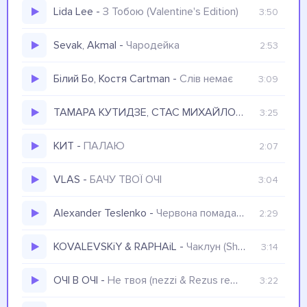
Lida Lee
-
З Тобою (Valentine's Edition)
3:50
Sevak, Akmal
-
Чародейка
2:53
Білий Бо, Костя Cartman
-
Слів немає
3:09
ТАМАРА КУТИДЗЕ, СТАС МИХАЙЛОВ
-
Звезда с г
3:25
КИТ
-
ПАЛАЮ
2:07
VLAS
-
БАЧУ ТВОЇ ОЧІ
3:04
Alexander Teslenko
-
Червона помада (MORPHINE Remix) Червона помада, сукня колір яду
2:29
KOVALEVSKiY & RAPHAiL
-
Чаклун (Shad0w Remix) Він зачаклує її поглядом, він зачаклує своїм холодом
3:14
ОЧІ В ОЧІ
-
Не твоя (nezzi & Rezus remix) Більше не твоя й не буду ніколи
3:22