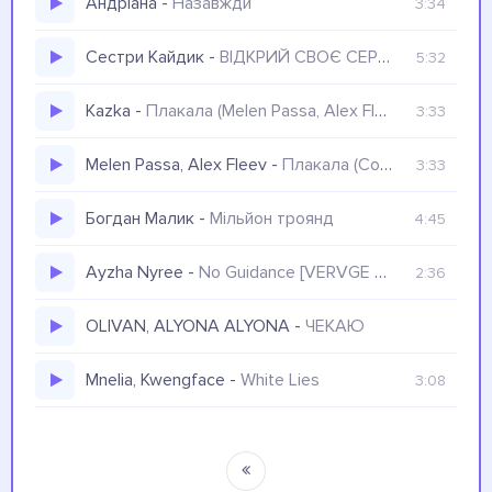
Андріана
-
Назавжди
3:34
Cестри Кайдик
-
ВІДКРИЙ СВОЄ СЕРЦЕ
5:32
Kazka
-
Плакала (Melen Passa, Alex Fleev Remix)
3:33
Melen Passa, Alex Fleev
-
Плакала (Cover Remix)
3:33
Богдан Малик
-
Мільйон троянд
4:45
Ayzha Nyree
-
No Guidance [VERVGE REMIX]
2:36
OLIVAN, ALYONA ALYONA
-
ЧЕКАЮ
Mnelia, Kwengface
-
White Lies
3:08